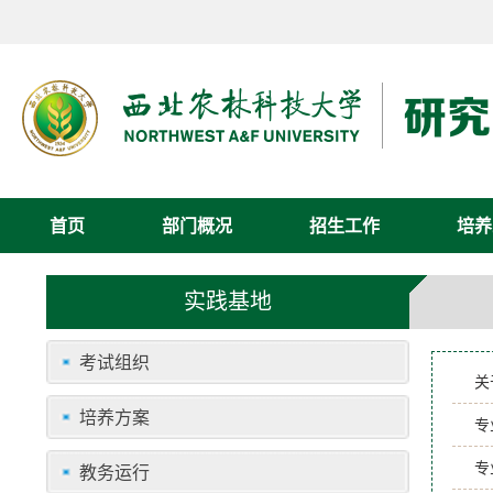
首页
部门概况
招生工作
培养
实践基地
考试组织
关
培养方案
专
专
教务运行