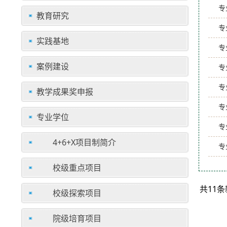
专
教育研究
专
实践基地
专
案例建设
专
专
教学成果奖申报
专
专业学位
专
4+6+X项目制简介
专
校级重点项目
共11
校级探索项目
院级培育项目