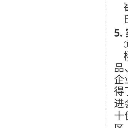
5.
品
企
得
进
十
区