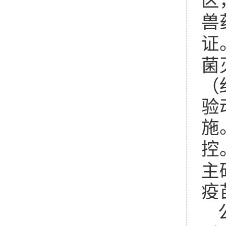
兽
证
菌
（
验
施
控
主
疫