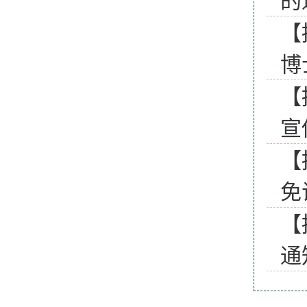
的
【
博
【
宣
【
免
【
通