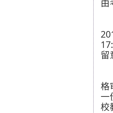
由
三
入
20
1
留
四
进
格
一
校