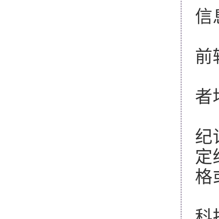
信
6
前
7
者
8
纪
定
格
9
科