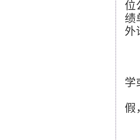
位
绩
外
1
2
3
学
考
假
五
全