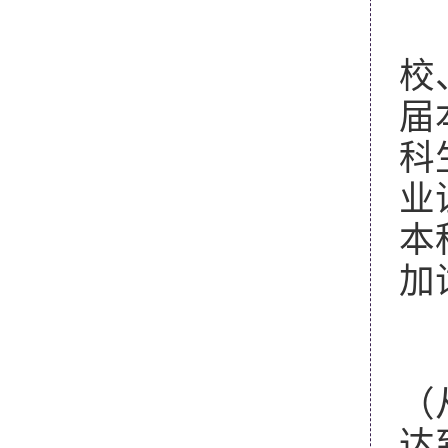
（
校
届
科
业
本
加
（
（
（
达