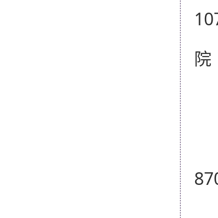
10
联
邮
联
网 
E 
电
87