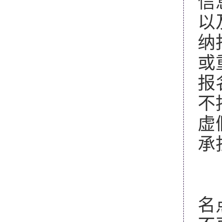
信
以
纳
或
报
不
虚
承
2
所
名