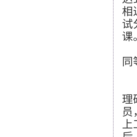
相
试
课
（
同
（
（
理
员
上
后