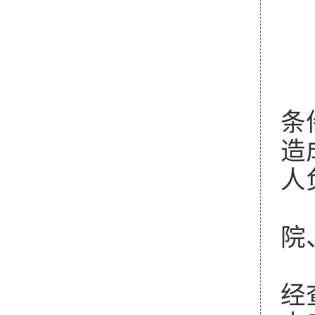
①
②
③
（
条
造
人
（
院
（
经