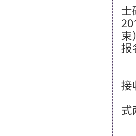
士
2
束
报
2
符
接
（
式
（
（