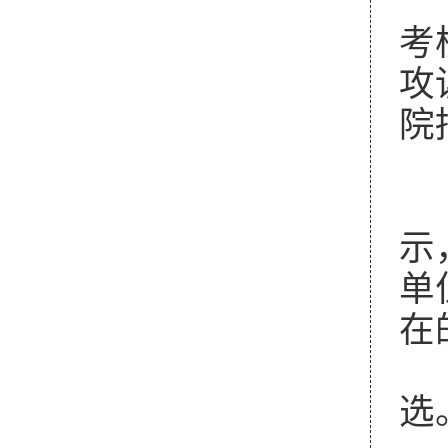
各
考
攻
院
4
研
示
单
在
经
选