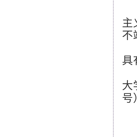
1
主
不
2
具
3
大
号
1
符