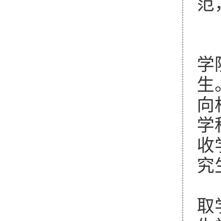
范
1
学
生
向
学
收
究
2
取