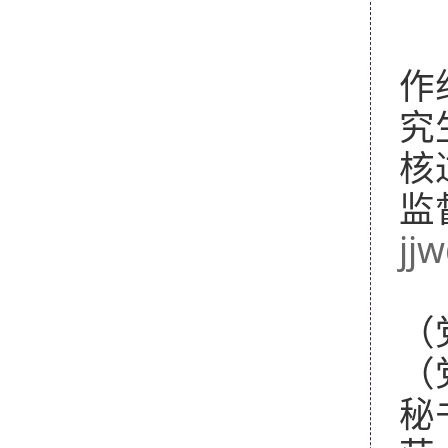
学
作
究
核
监
jj
各
（
（
秘