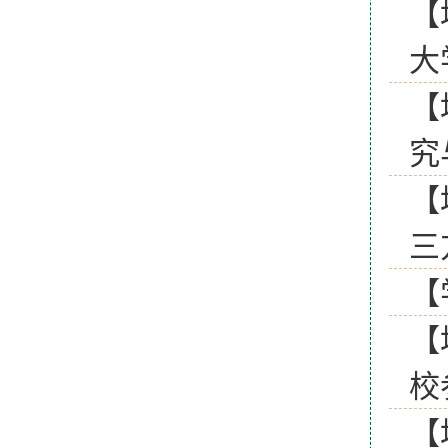
【
大
【
究
【
三
【
【
校
【