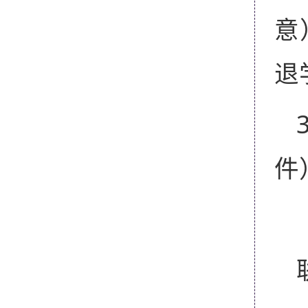
意
退
件