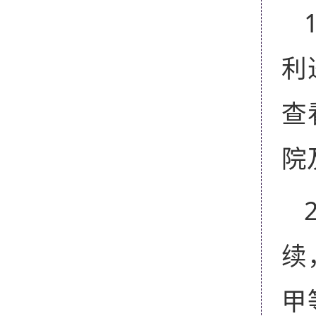
利
查
院
续
甲