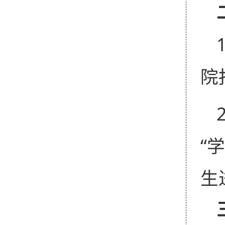
院
“
生