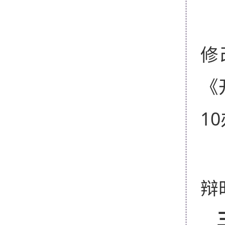
修
《
1
辩