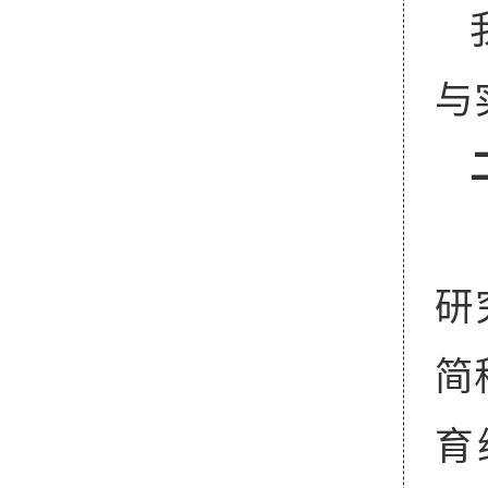
与
研
简
育