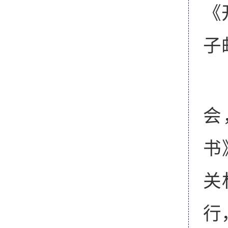
《
子
会
书
关
行