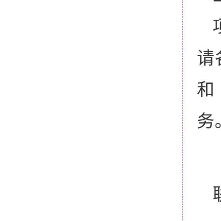
请
和
务