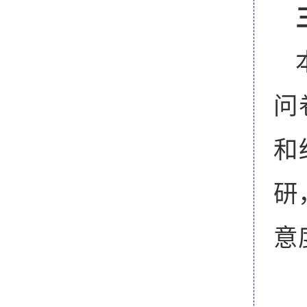
问
和
研
意