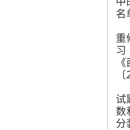
中
名
3
重
习
《
〔
4
试
数
分