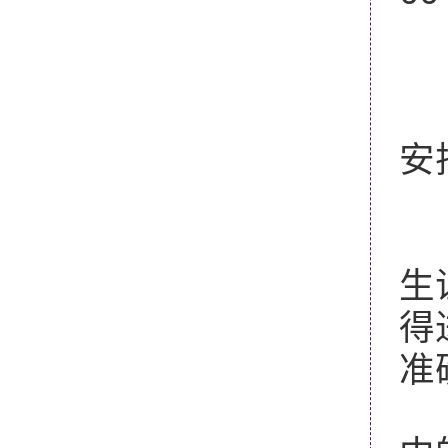
考
南
安
三
1
生
得
准
2