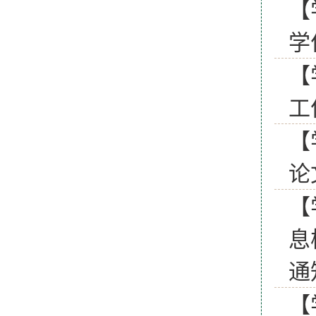
【
学
【
工
【
论
【
息
【