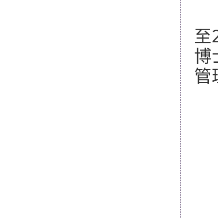
自
至
博
管
电
E-
附