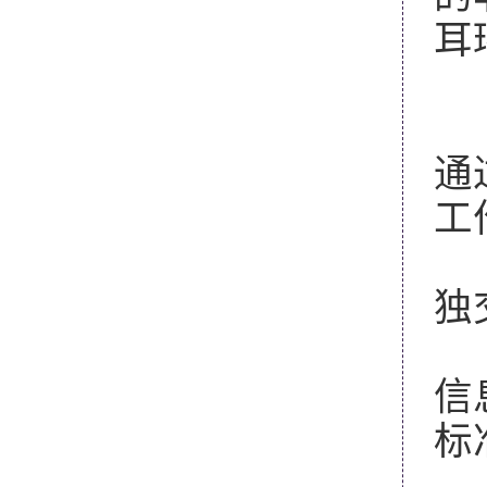
耳
2
通
工
（
独
（
信
标准
学