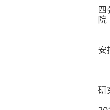
四
院
附
安
2
研