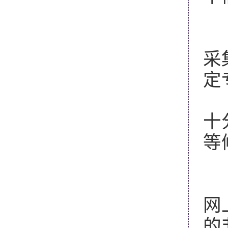
1
采
定
2
十
等
1
网
的