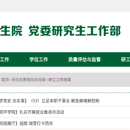
工作
学位工作
质量评估与监督
研
首页
研究生教育综合改革
»
» 研工工作改革
学党史 办实事】（53）立足本职干事业 解急解难解愁盼
资环学院】扎实开展就业推进月活动
校园展厅】组图 瑞雪打卡西农