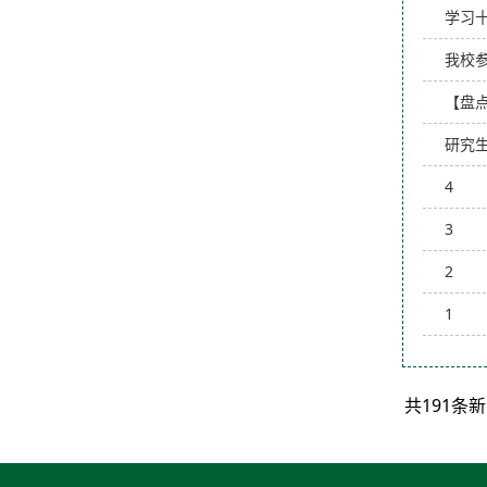
学习十
我校
【盘
研究
4
3
2
1
共191条