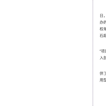
日
办
权
石
“
入
供
用