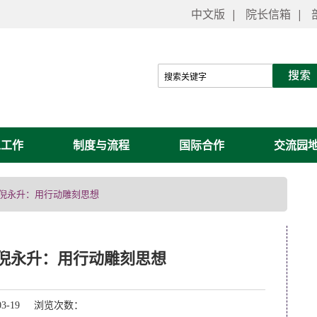
中文版
|
院长信箱
|
工工作
制度与流程
国际合作
交流园
| 倪永升：用行动雕刻思想
| 倪永升：用行动雕刻思想
03-19 浏览次数：