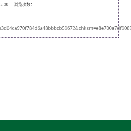
12-30 浏览次数：
d04ca970f784d6a48bbbcb59672&chksm=e8e700a7df9089b