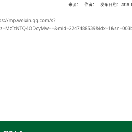
来源： 作者： 发布日期：2019-
ps://mp.weixin.qq.com/s?
biz=MzIzNTQ4ODcyMw==&mid=2247488539&idx=1&sn=003b3