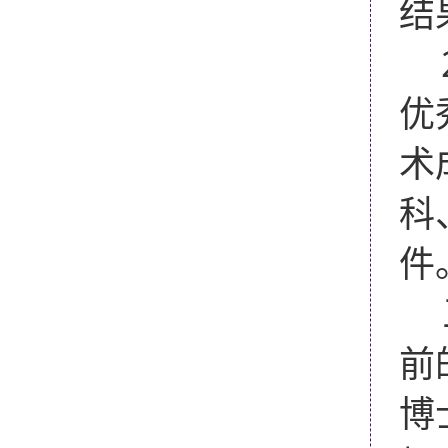
结
优
术
科
件
前
博