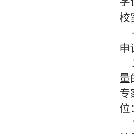
学
校
申
量
专
位