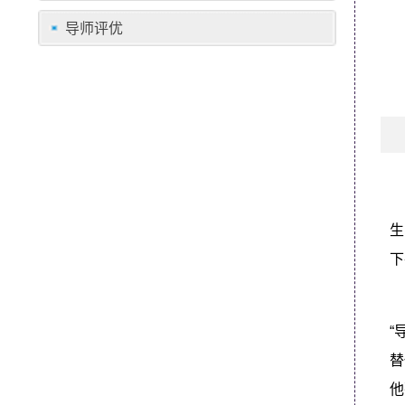
导师评优
生
下
“
替
他