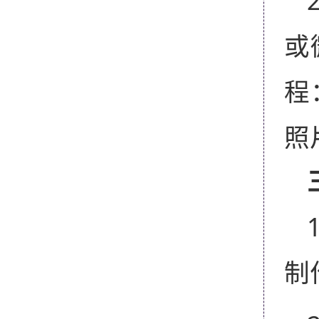
或
程
照
制