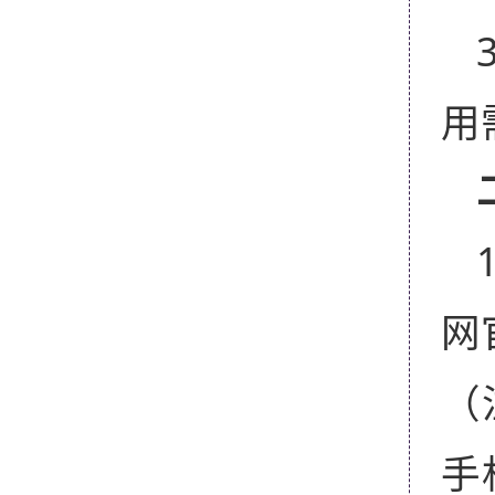
用
网
（
手