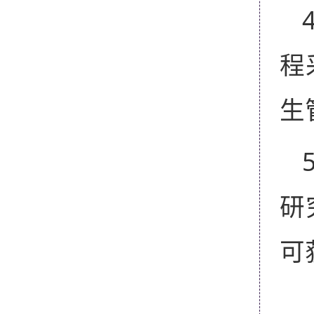
程
生
研
可