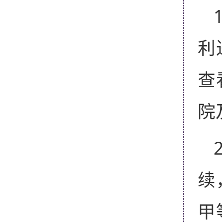
利
查
院
续
甲