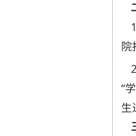
院
“
生