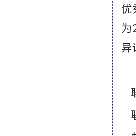
优
为
异