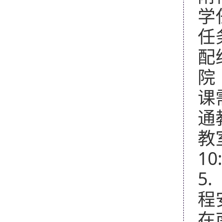
学
任
配
院
课
通
教
1
5
程
在