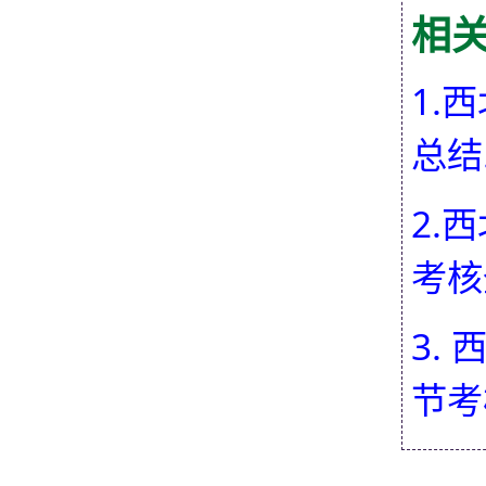
相
1.
总结.
2.
考核
3.
节考