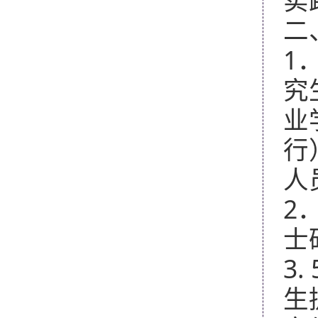
实
二
1
究
业
行
人
2
士
3. 
生