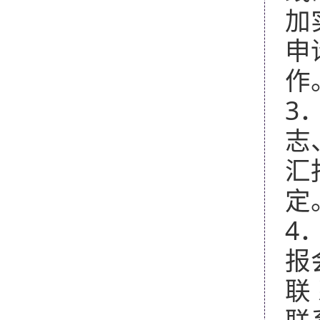
加
申
作
3
志
汇
定
4
报
联