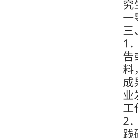
究
一
三
1
告
料
成
业
工
2
践