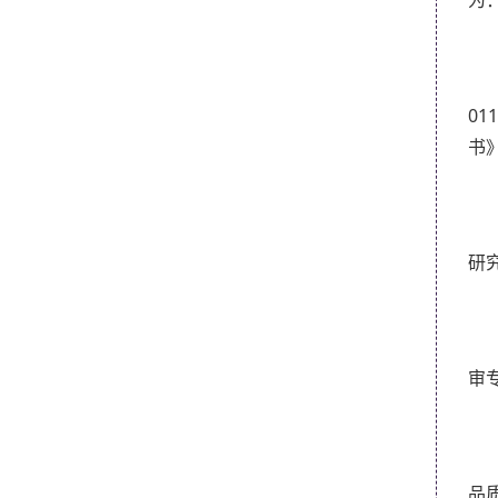
为
0
书
研
审
品