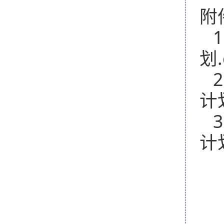
附
1
划.
2
计
3
计