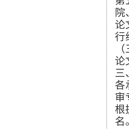
第
院
论
行
（
论
三
各
审
根
名