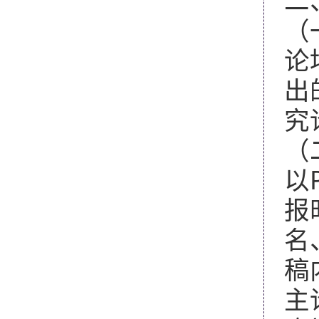
二
（
论
出
究
（
以
报
名
稿
主