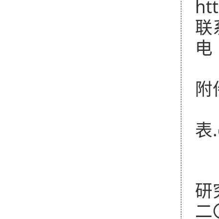
ht
联
电
附
2
表.
研
二