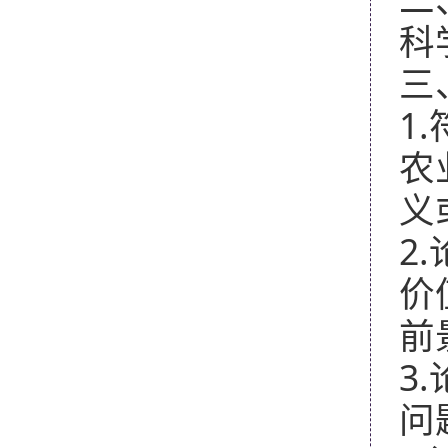
科
三
1.
农
义
2.
价
前
3.
问