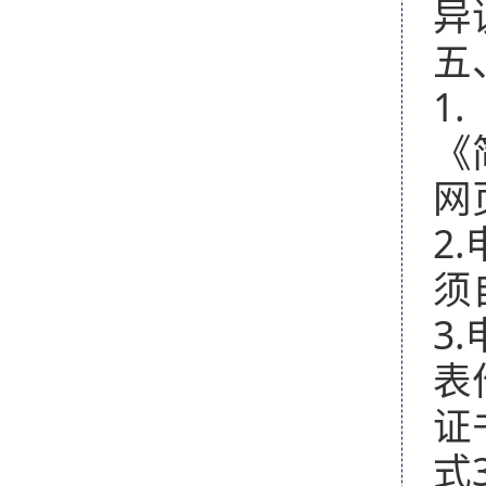
异
五
1.
《
网
2.
须
3.
表
证
式