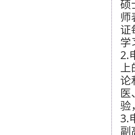
硕
师
证
学
2.
上
论
医
验
3.
副