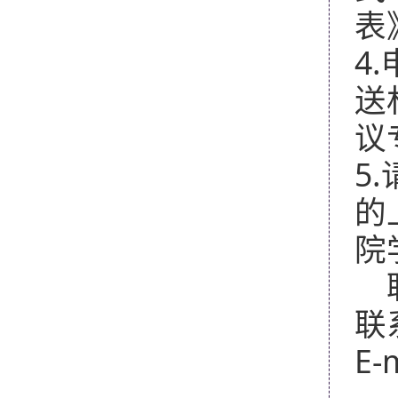
表
4.
送
议
5.
的
院
联
E-