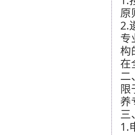
1.
原
2.
专
构
在
二
限
养
三
1.