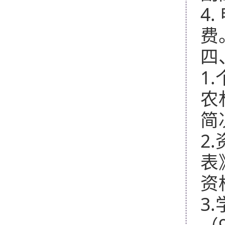
4.
费
四
1.
农
简
2.
表
资
3.