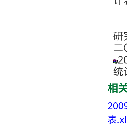
计
研
二
2
统计
相
20
表.xl