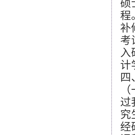
硕
程
补
考
入
计
四
（
过
究
经