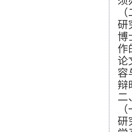
须
（
研
博
作
论
容
辩
二
（
研