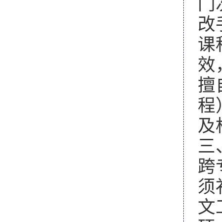
门
改
课
效
擅
程
及
三
跨
须
文