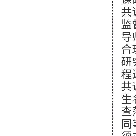
共
监
导
合
研
程
共
生
查
同