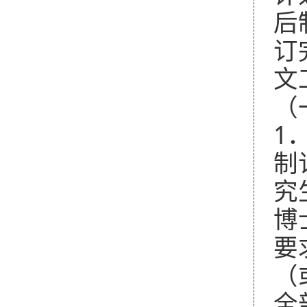
后
订
文
（
1
制
究
博
要
（
全