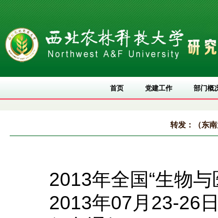
首页
党建工作
部门概
转发：（东南
2013
年全国
“
生物与
2013
年
07
月
23-26